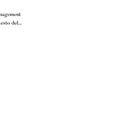
anagement
testo del