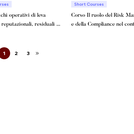
rses
Short Courses
schi operativi di leva
Corso Il ruolo del Risk M
a reputazionali, residuali e
e della Compliance nel con
Risk Appetite Framework
1
2
3