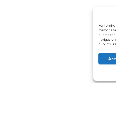
Per fornire
memorizzar
queste tec
navigazione
può influir
Acc
Come contattarci
About