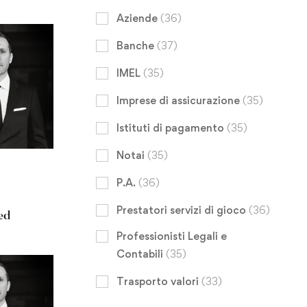
Aziende
(36)
Banche
(37)
IMEL
(35)
Imprese di assicurazione
(35)
Istituti di pagamento
(35)
Notai
(35)
P.A.
(36)
Prestatori servizi di gioco
(36)
ed
Professionisti Legali e
Contabili
(35)
Trasporto valori
(33)