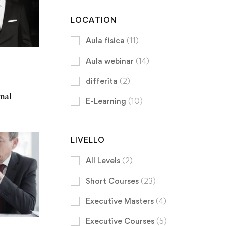
LOCATION
Aula fisica
(11)
Aula webinar
(14)
differita
(2)
nal
E-Learning
(10)
LIVELLO
All Levels
(2)
Short Courses
(23)
Executive Masters
(4)
Executive Courses
(5)