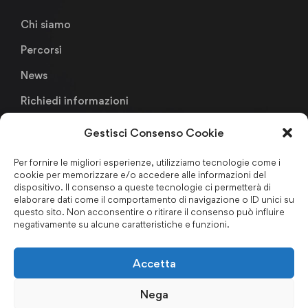
Chi siamo
Percorsi
News
Richiedi informazioni
Gestisci Consenso Cookie
Links
Per fornire le migliori esperienze, utilizziamo tecnologie come i
cookie per memorizzare e/o accedere alle informazioni del
Metodologia Didattica
dispositivo. Il consenso a queste tecnologie ci permetterà di
elaborare dati come il comportamento di navigazione o ID unici su
Faculty & Staffs
questo sito. Non acconsentire o ritirare il consenso può influire
negativamente su alcune caratteristiche e funzioni.
Formazione finanziata
Certificazioni & Associazioni
Accetta
Forum Nazionale Antiriciclaggio
Nega