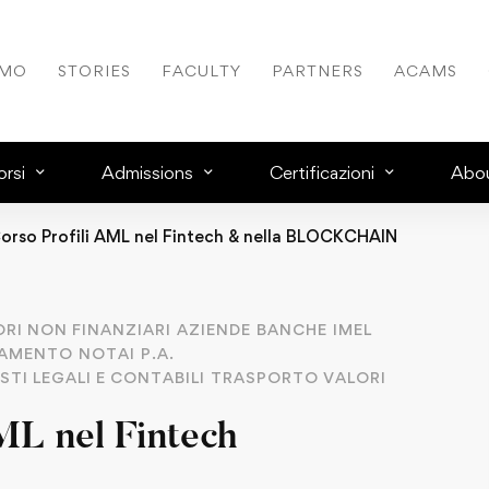
AMO
STORIES
FACULTY
PARTNERS
ACAMS
rsi
Admissions
Certificazioni
Abo
orso Profili AML nel Fintech & nella BLOCKCHAIN
ORI NON FINANZIARI
AZIENDE
BANCHE
IMEL
AGAMENTO
NOTAI
P.A.
STI LEGALI E CONTABILI
TRASPORTO VALORI
ML nel Fintech