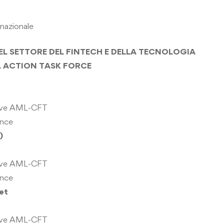
nazionale
EL SETTORE DEL FINTECH E DELLA
TECNOLOGIA
L ACTION TASK FORCE
ave AML-CFT
ance
)
iave AML-CFT
ance
et
ave AML-CFT