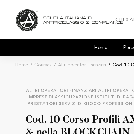
CHI SI
Home
Perco
Home
Courses
Altri operatori finanziari
Cod. 10 C
ALTRI OPERATORI FINANZIARI
ALTRI OPERAT
IMPRESE DI ASSICURAZIONE
ISTITUTI DI P
PRESTATORI SERVIZI DI GIOCO
PROFESSIONI
Cod. 10 Corso Profili A
& nella BLOCKCHAIN