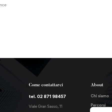
ance
Come contattarci
About
Chi siamo
tel. 02 871 98457
Percorsi
Viale Gran Sasso, 11