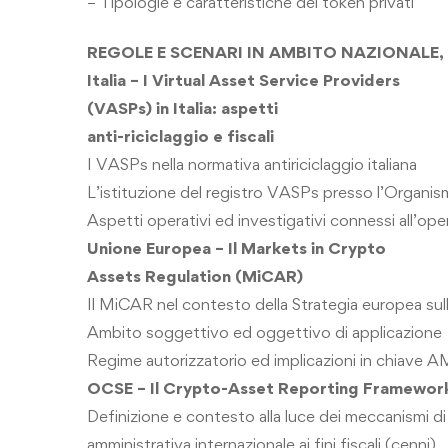
– Tipologie e caratteristiche dei token privati
REGOLE E SCENARI IN AMBITO
NAZIONALE,
Italia – I Virtual Asset Service Providers
(VASPs) in Italia: aspetti
anti-riciclaggio e fiscali
I VASPs nella normativa antiriciclaggio
italiana
L’istituzione del registro VASPs presso
l’Organi
Aspetti operativi ed investigativi connessi
all’ope
Unione Europea – Il Markets in Crypto
Assets Regulation (MiCAR)
Il MiCAR nel contesto della Strategia europea
sul
Ambito soggettivo ed oggettivo di applicazione
Regime autorizzatorio ed implicazioni in
chiave A
OCSE – Il Crypto-Asset Reporting Framewo
Definizione e contesto alla luce dei meccanismi
d
amministrativa internazionale ai fini fiscali
(cenni)