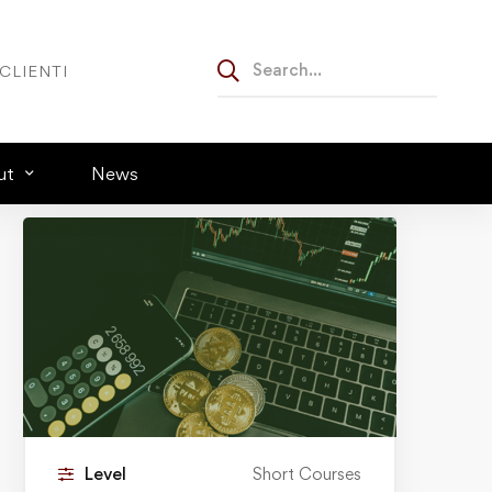
CLIENTI
ut
News
Level
Short Courses