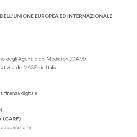
DELL’UNIONE EUROPEA ED
INTERNAZIONALE
smo
degli Agenti e dei Mediatori (OAM)
ratività dei VASPs in Italia
la finanza digitale
ML
rk
(CARF)
i cooperazione