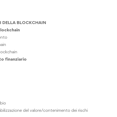
I DELLA
BLOCKCHAIN
blockchain
mento
hain
blockchain
to finanziario
bio
abilizzazione
del valore/contenimento dei rischi