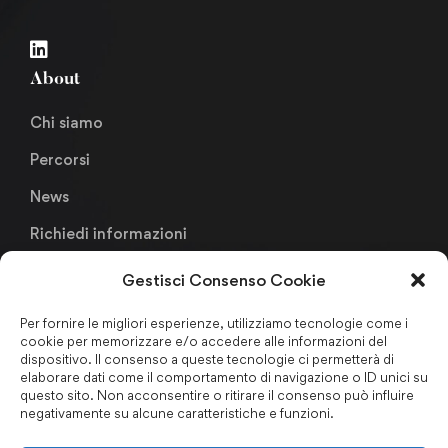
About
Chi siamo
Percorsi
News
Richiedi informazioni
Gestisci Consenso Cookie
Links
Per fornire le migliori esperienze, utilizziamo tecnologie come i
cookie per memorizzare e/o accedere alle informazioni del
Metodologia Didattica
dispositivo. Il consenso a queste tecnologie ci permetterà di
elaborare dati come il comportamento di navigazione o ID unici su
Faculty & Staffs
questo sito. Non acconsentire o ritirare il consenso può influire
negativamente su alcune caratteristiche e funzioni.
Formazione finanziata