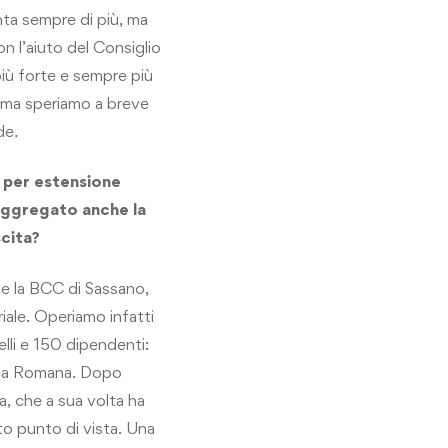
ta sempre di più, ma
n l’aiuto del Consiglio
più forte e sempre più
, ma speriamo a breve
de
.
a per estensione
 aggregato anche la
cita?
 e la BCC di Sassano,
iale. Operiamo infatti
elli e 150 dipendenti:
poca Romana. Dopo
a, che a sua volta ha
o punto di vista. Una