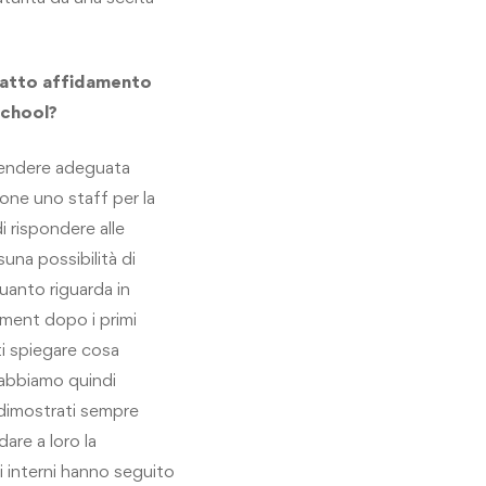
 fatto affidamento
school?
tendere adeguata
one uno staff per la
i rispondere alle
una possibilità di
uanto riguarda in
ement dopo i primi
ti spiegare cosa
 abbiamo quindi
o dimostrati sempre
are a loro la
i interni hanno seguito