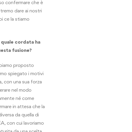
sso confermare che è
tremo dare ai nostri
oi ce la stiamo
 quale cordata ha
esta fusione?
bbiamo proposto
mo spiegato i motivi
ta, con una sua forza
perare nel modo
icamente né come
mare in attesa che la
iversa da quella di
EA, con cui lavoriamo
turita da una scelta