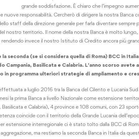
grande soddisfazione. È chiaro che l’impegno aumen
le nuove responsabilità. Cercherò di dirigere la nostra Banca co
ello staff della direzione generale per farla diventare sempre 
del nostro territorio. Il nome della nostra Banca è molto lungo
e rendendo invece il nostro Istituto di Credito ancora più gran
 la seconda (se si considera quella di Roma) BCC in Itali
do Campania, Basilicata e Calabria. L’anno scorso avete
o in programma ulteriori strategie di ampliamento e cres
fettuata a luglio 2016 tra la Banca del Cilento e Lucania Sud
mesi la prima Banca a livello Nazionale come estensione territor
, Basilicata e Calabria), 4 province e 108 comuni, con 23 sport
etenza coincide con il territorio della Grande Lucania dell’e
 per estensione interregionale ci è stato tolto dalla BCC di Rom
aggregazione, ma restiamo la seconda Banca in Italia da quest