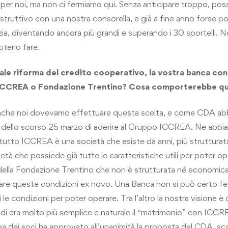
per noi, ma non ci fermiamo qui. Senza anticipare troppo, po
struttivo con una nostra consorella, e già a fine anno forse po
izia, diventando ancora più grandi e superando i 30 sportelli. N
terlo fare.
ale riforma del credito cooperativo, la vostra banca con
, ICCREA o Fondazione Trentino? Cosa comporterebbe qu
che noi dovevamo effettuare questa scelta, e come CDA a
i dello scorso 25 marzo di aderire al Gruppo ICCREA. Ne abbia
di tutto ICCREA è una società che esiste da anni, più struttura
tà che possiede già tutte le caratteristiche utili per poter o
a della Fondazione Trentino che non è strutturata né econom
are queste condizioni ex novo. Una Banca non si può certo fer
 condizioni per poter operare. Tra l’altro la nostra visione è d
di era molto più semplice e naturale il “matrimonio” con ICCR
ea dei soci ha approvato all’unanimità la proposta del CDA, sca