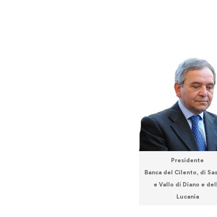
Presidente
Banca del Cilento, di Sa
e Vallo di Diano e del
Lucania