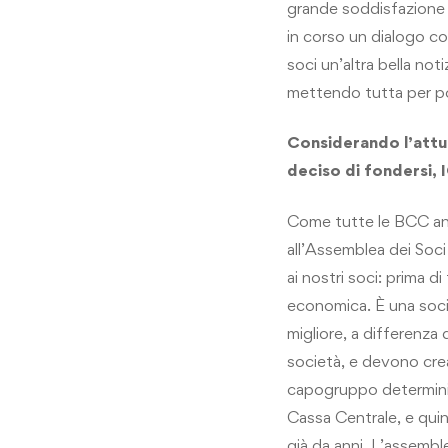
grande soddisfazione 
in corso un dialogo co
soci un’altra bella not
mettendo tutta per po
Considerando l’attu
deciso di fondersi
Come tutte le BCC an
all’Assemblea dei Soc
ai nostri soci: prima 
economica. È una socie
migliore, a differenz
società, e devono cre
capogruppo determini le
Cassa Centrale, e quin
già da anni. L’assembl