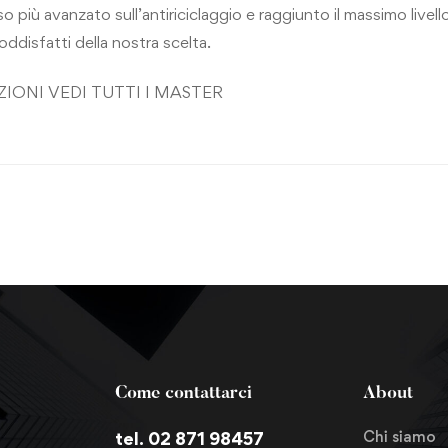
so più avanzato sull’antiriciclaggio e raggiunto il massimo livello
oddisfatti della nostra scelta.
ZIONI
VEDI TUTTI I MASTER
Come contattarci
About
Chi siamo
tel. 02 871 98457