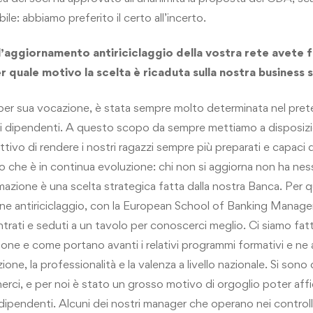
le: abbiamo preferito il certo all’incerto.
 l’aggiornamento antiriciclaggio della vostra rete avete
r quale motivo la scelta è ricaduta sulla nostra business 
 per sua vocazione, è stata sempre molto determinata nel pre
ri dipendenti. A questo scopo da sempre mettiamo a disposizi
tivo di rendere i nostri ragazzi sempre più preparati e capaci d
 che è in continua evoluzione: chi non si aggiorna non ha ness
rmazione è una scelta strategica fatta dalla nostra Banca. Per q
ione antiriciclaggio, con la European School of Banking Manag
ntrati e seduti a un tavolo per conoscerci meglio. Ci siamo fat
one e come portano avanti i relativi programmi formativi e ne
one, la professionalità e la valenza a livello nazionale. Si son
nerci, e per noi è stato un grosso motivo di orgoglio poter affid
dipendenti. Alcuni dei nostri manager che operano nei controll