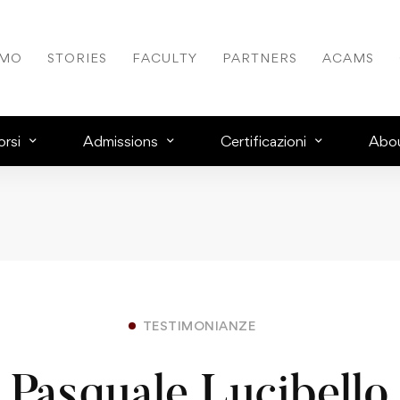
AMO
STORIES
FACULTY
PARTNERS
ACAMS
rsi
Admissions
Certificazioni
Abo
TESTIMONIANZE
Pasquale Lucibello