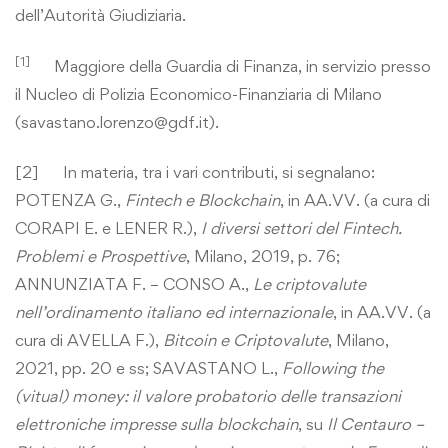
dell’Autorità Giudiziaria.
[1]
Maggiore della Guardia di Finanza, in servizio presso
il Nucleo di Polizia Economico-Finanziaria di Milano
(savastano.lorenzo@gdf.it).
[2]
In materia, tra i vari contributi, si segnalano:
POTENZA G.,
Fintech e Blockchain
, in AA.VV. (a cura di
CORAPI E. e LENER R.),
I diversi settori del Fintech.
Problemi e Prospettive
, Milano, 2019, p. 76;
ANNUNZIATA F. – CONSO A.,
Le criptovalute
nell’ordinamento italiano ed internazionale
, in AA.VV. (a
cura di AVELLA F.),
Bitcoin e Criptovalute
, Milano,
2021, pp. 20 e ss; SAVASTANO L.,
Following the
(vitual) money: il valore probatorio delle transazioni
elettroniche impresse sulla blockchain
, su
Il Centauro –