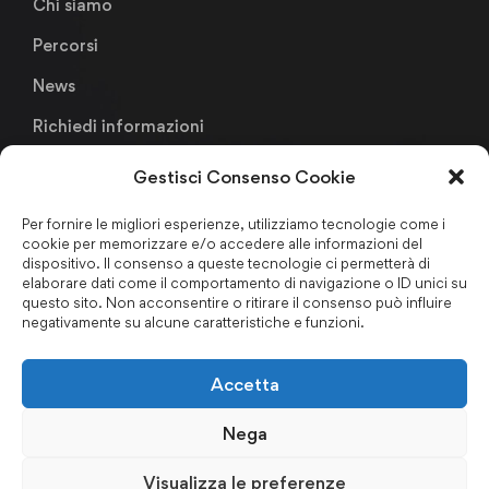
Chi siamo
Percorsi
News
Richiedi informazioni
Gestisci Consenso Cookie
Links
Per fornire le migliori esperienze, utilizziamo tecnologie come i
cookie per memorizzare e/o accedere alle informazioni del
Metodologia Didattica
dispositivo. Il consenso a queste tecnologie ci permetterà di
elaborare dati come il comportamento di navigazione o ID unici su
Faculty & Staffs
questo sito. Non acconsentire o ritirare il consenso può influire
negativamente su alcune caratteristiche e funzioni.
Formazione finanziata
Certificazioni & Associazioni
Accetta
Forum Nazionale Antiriciclaggio
Nega
Privacy Policy
–
Cookie Policy
–
Codice Etico
–
Politica per
Visualizza le preferenze