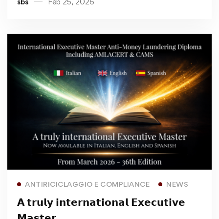
sbs
Feb 25, 2026
Read more
ANTIRICICLAGGIO E COMPLIANCE
NEWS
𝗔 𝘁𝗿𝘂𝗹𝘆 𝗶𝗻𝘁𝗲𝗿𝗻𝗮𝘁𝗶𝗼𝗻𝗮𝗹 𝗘𝘅𝗲𝗰𝘂𝘁𝗶𝘃𝗲