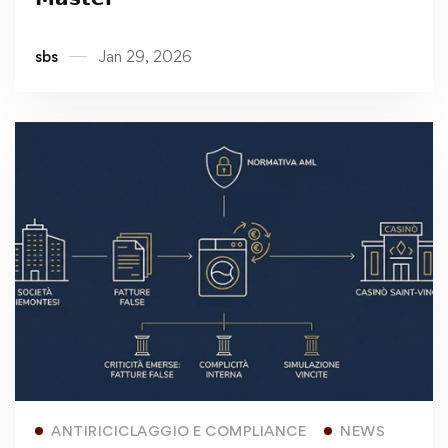
𝗠𝗮𝘀𝘁𝗲𝗿
sbs
Jan 29, 2026
Read more
ANTIRICICLAGGIO E COMPLIANCE
NEWS