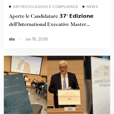
Read more
ANTIRICICLAGGIO E COMPLIANCE
NEWS
Aperte le Candidature 𝟯𝟳ª 𝗘𝗱𝗶𝘇𝗶𝗼𝗻𝗲
dell’International Executive Master
AML/CFT Diploma – Including AMLACert
sbs
Jun 18, 2026
and CAMS