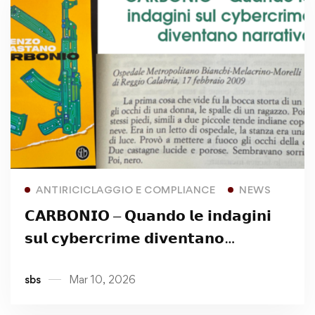
Read more
ANTIRICICLAGGIO E COMPLIANCE
NEWS
𝗖𝗔𝗥𝗕𝗢𝗡𝗜𝗢 – 𝗤𝘂𝗮𝗻𝗱𝗼 𝗹𝗲 𝗶𝗻𝗱𝗮𝗴𝗶𝗻𝗶
𝘀𝘂𝗹 𝗰𝘆𝗯𝗲𝗿𝗰𝗿𝗶𝗺𝗲 𝗱𝗶𝘃𝗲𝗻𝘁𝗮𝗻𝗼
𝗻𝗮𝗿𝗿𝗮𝘁𝗶𝘃𝗮
sbs
Mar 10, 2026