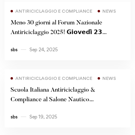
Read more
ANTIRICICLAGGIO E COMPLIANCE
NEWS
Meno 30 giorni al Forum Nazionale
Antiriciclaggio 2025! 𝗚𝗶𝗼𝘃𝗲𝗱𝗶̀ 𝟮𝟯
𝗼𝘁𝘁𝗼𝗯𝗿𝗲 – 𝗠𝗶𝗹𝗮𝗻𝗼, 𝗖𝗲𝗻𝘁𝗿𝗼
sbs
Sep 24, 2025
𝗖𝗼𝗻𝗴𝗿𝗲𝘀𝘀𝗶 𝗙𝗼𝗻𝗱𝗮𝘇𝗶𝗼𝗻𝗲 𝗖𝗮𝗿𝗶𝗽𝗹𝗼
ANTIRICICLAGGIO E COMPLIANCE
NEWS
Scuola Italiana Antiriciclaggio &
Compliance al Salone Nautico
Internazionale – Genova
sbs
Sep 19, 2025