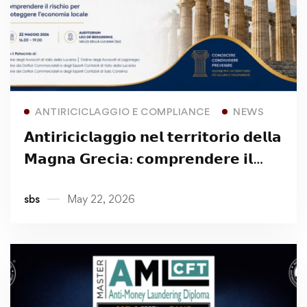
Read more
ANTIRICICLAGGIO E COMPLIANCE
NEWS
𝗔𝗻𝘁𝗶𝗿𝗶𝗰𝗶𝗰𝗹𝗮𝗴𝗴𝗶𝗼 𝗻𝗲𝗹 𝘁𝗲𝗿𝗿𝗶𝘁𝗼𝗿𝗶𝗼 𝗱𝗲𝗹𝗹𝗮
𝗠𝗮𝗴𝗻𝗮 𝗚𝗿𝗲𝗰𝗶𝗮: 𝗰𝗼𝗺𝗽𝗿𝗲𝗻𝗱𝗲𝗿𝗲 𝗶𝗹
𝗿𝗶𝘀𝗰𝗵𝗶𝗼 𝗽𝗲𝗿 𝗽𝗿𝗼𝘁𝗲𝗴𝗴𝗲𝗿𝗲
sbs
May 22, 2026
𝗹’𝗲𝗰𝗼𝗻𝗼𝗺𝗶𝗮 𝗹𝗼𝗰𝗮𝗹𝗲