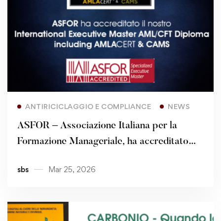
Read more
ANTIRICICLAGGIO E COMPLIANCE
NEWS
ASFOR – Associazione Italiana per la
Formazione Manageriale, ha accreditato
l’International Executive Master AML/CFT
sbs
Mar 25, 2026
Diploma – Including AMLACert and CAMS