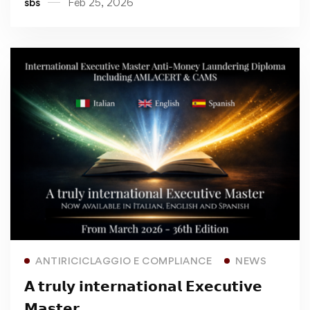
sbs
Feb 25, 2026
Read more
ANTIRICICLAGGIO E COMPLIANCE
NEWS
𝗔 𝘁𝗿𝘂𝗹𝘆 𝗶𝗻𝘁𝗲𝗿𝗻𝗮𝘁𝗶𝗼𝗻𝗮𝗹 𝗘𝘅𝗲𝗰𝘂𝘁𝗶𝘃𝗲