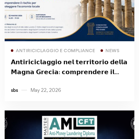
Read more
ANTIRICICLAGGIO E COMPLIANCE
NEWS
𝗔𝗻𝘁𝗶𝗿𝗶𝗰𝗶𝗰𝗹𝗮𝗴𝗴𝗶𝗼 𝗻𝗲𝗹 𝘁𝗲𝗿𝗿𝗶𝘁𝗼𝗿𝗶𝗼 𝗱𝗲𝗹𝗹𝗮
𝗠𝗮𝗴𝗻𝗮 𝗚𝗿𝗲𝗰𝗶𝗮: 𝗰𝗼𝗺𝗽𝗿𝗲𝗻𝗱𝗲𝗿𝗲 𝗶𝗹
𝗿𝗶𝘀𝗰𝗵𝗶𝗼 𝗽𝗲𝗿 𝗽𝗿𝗼𝘁𝗲𝗴𝗴𝗲𝗿𝗲
sbs
May 22, 2026
𝗹’𝗲𝗰𝗼𝗻𝗼𝗺𝗶𝗮 𝗹𝗼𝗰𝗮𝗹𝗲