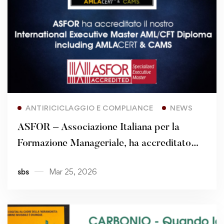
Read more
ANTIRICICLAGGIO E COMPLIANCE
NEWS
ASFOR – Associazione Italiana per la
Formazione Manageriale, ha accreditato
l’International Executive Master AML/CFT
sbs
Mar 25, 2026
Diploma – Including AMLACert and CAMS