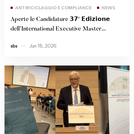
Read more
ANTIRICICLAGGIO E COMPLIANCE
NEWS
Aperte le Candidature 𝟯𝟳ª 𝗘𝗱𝗶𝘇𝗶𝗼𝗻𝗲
dell’International Executive Master
AML/CFT Diploma – Including AMLACert
sbs
Jun 18, 2026
and CAMS