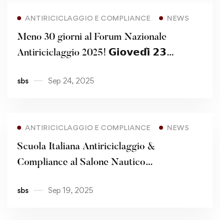
Read more
ANTIRICICLAGGIO E COMPLIANCE
NEWS
Meno 30 giorni al Forum Nazionale
Antiriciclaggio 2025! 𝗚𝗶𝗼𝘃𝗲𝗱𝗶̀ 𝟮𝟯
𝗼𝘁𝘁𝗼𝗯𝗿𝗲 – 𝗠𝗶𝗹𝗮𝗻𝗼, 𝗖𝗲𝗻𝘁𝗿𝗼
sbs
Sep 24, 2025
𝗖𝗼𝗻𝗴𝗿𝗲𝘀𝘀𝗶 𝗙𝗼𝗻𝗱𝗮𝘇𝗶𝗼𝗻𝗲 𝗖𝗮𝗿𝗶𝗽𝗹𝗼
ANTIRICICLAGGIO E COMPLIANCE
NEWS
Scuola Italiana Antiriciclaggio &
Compliance al Salone Nautico
Internazionale – Genova
sbs
Sep 19, 2025