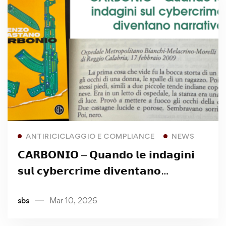
Read more
ANTIRICICLAGGIO E COMPLIANCE
NEWS
𝗖𝗔𝗥𝗕𝗢𝗡𝗜𝗢 – 𝗤𝘂𝗮𝗻𝗱𝗼 𝗹𝗲 𝗶𝗻𝗱𝗮𝗴𝗶𝗻𝗶
𝘀𝘂𝗹 𝗰𝘆𝗯𝗲𝗿𝗰𝗿𝗶𝗺𝗲 𝗱𝗶𝘃𝗲𝗻𝘁𝗮𝗻𝗼
𝗻𝗮𝗿𝗿𝗮𝘁𝗶𝘃𝗮
sbs
Mar 10, 2026