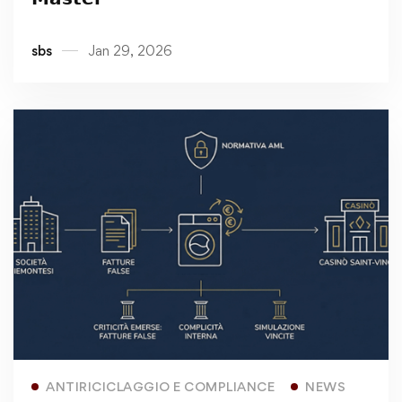
𝗠𝗮𝘀𝘁𝗲𝗿
sbs
Jan 29, 2026
Read more
ANTIRICICLAGGIO E COMPLIANCE
NEWS