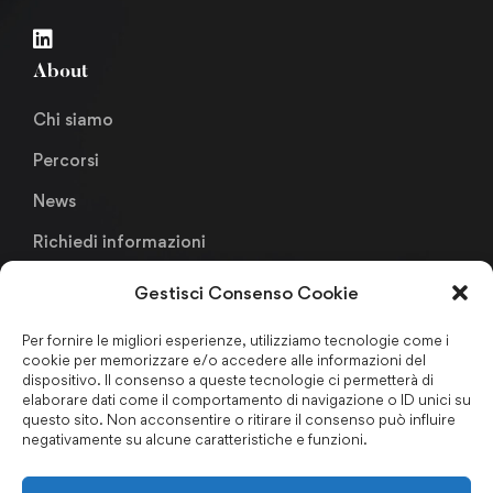
About
Chi siamo
Percorsi
News
Richiedi informazioni
Gestisci Consenso Cookie
Links
Per fornire le migliori esperienze, utilizziamo tecnologie come i
cookie per memorizzare e/o accedere alle informazioni del
Metodologia Didattica
dispositivo. Il consenso a queste tecnologie ci permetterà di
elaborare dati come il comportamento di navigazione o ID unici su
Faculty & Staffs
questo sito. Non acconsentire o ritirare il consenso può influire
negativamente su alcune caratteristiche e funzioni.
Formazione finanziata
Certificazioni & Associazioni