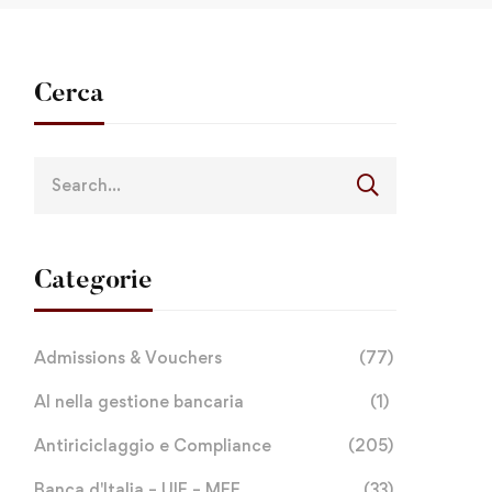
Cerca
Categorie
Admissions & Vouchers
(77)
AI nella gestione bancaria
(1)
Antiriciclaggio e Compliance
(205)
Banca d'Italia – UIF – MEF
(33)