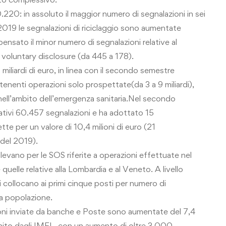
.220: in assoluto il maggior numero di segnalazioni in sei
019 le segnalazioni di riciclaggio sono aumentate
nsato il minor numero di segnalazioni relative al
 voluntary disclosure (da 445 a 178).
miliardi di euro, in linea con il secondo semestre
enenti operazioni solo prospettate(da 3 a 9 miliardi),
fe nell’ambito dell’emergenza sanitaria.Nel secondo
gativi 60.457 segnalazioni e ha adottato 15
e per un valore di 10,4 milioni di euro (21
del 2019).
rilevano per le SOS riferite a operazioni effettuate nel
ne quelle relative alla Lombardia e al Veneto. A livello
i collocano ai primi cinque posti per numero di
la popolazione.
oni inviate da banche e Poste sono aumentate del 7,4
rnito dagli IMEL, con un aumento di oltre 3.000