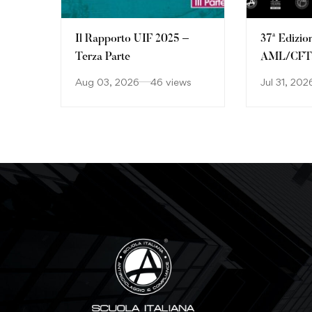
Il Rapporto UIF 2025 –
37ª Edizio
Terza Parte
AML/CFT: 
continuan
Aug 03, 2026
46 views
Jul 31, 202