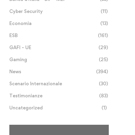
Cyber Security
(11)
Economia
(13)
ESB
(161)
GAFI – UE
(29)
Gaming
(25)
News
(394)
Scenario Internazionale
(30)
Testimonianze
(83)
Uncategorized
(1)