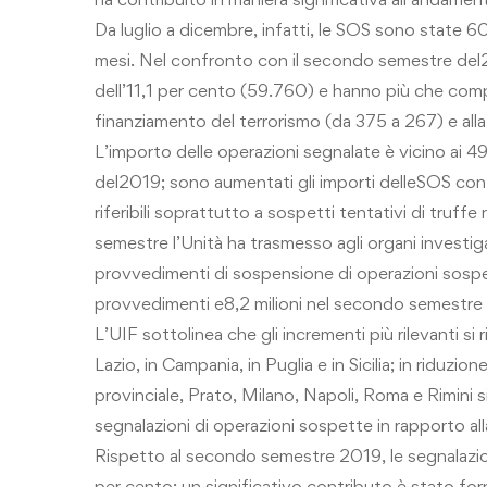
Da luglio a dicembre, infatti, le SOS sono state 60
mesi. Nel confronto con il secondo semestre del2
dell’11,1 per cento (59.760) e hanno più che compe
finanziamento del terrorismo (da 375 a 267) e alla
L’importo delle operazioni segnalate è vicino ai 49 
del2019; sono aumentati gli importi delleSOS cont
riferibili soprattutto a sospetti tentativi di truf
semestre l’Unità ha trasmesso agli organi investi
provvedimenti di sospensione di operazioni sospett
provvedimenti e8,2 milioni nel secondo semestre 
L’UIF sottolinea che gli incrementi più rilevanti si 
Lazio, in Campania, in Puglia e in Sicilia; in riduzio
provinciale, Prato, Milano, Napoli, Roma e Rimini s
segnalazioni di operazioni sospette in rapporto al
Rispetto al secondo semestre 2019, le segnalazi
per cento: un significativo contributo è stato fo