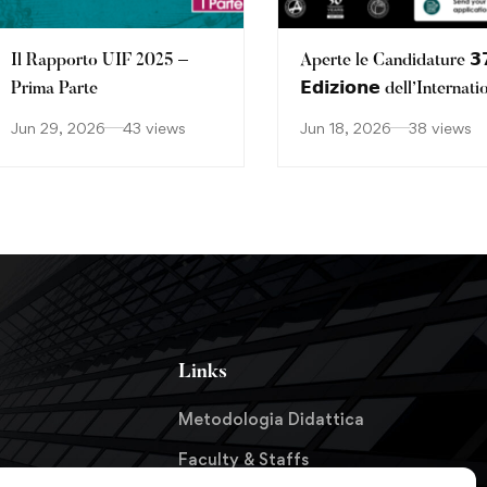
Il Rapporto UIF 2025 –
Aperte le Candidature 𝟯
Prima Parte
𝗘𝗱𝗶𝘇𝗶𝗼𝗻𝗲 dell’Internati
Executive Master
Jun 29, 2026
43 views
Jun 18, 2026
38 views
AML/CFT Diploma –
Including AMLACert an
CAMS
Links
Metodologia Didattica
Faculty & Staffs