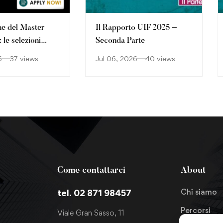
ne del Master
Il Rapporto UIF 2025 –
le selezioni
Seconda Parte
o
6
37 views
Jul 06, 2026
40 views
Come contattarci
About
Chi siamo
tel. 02 871 98457
Percorsi
Viale Gran Sasso, 11