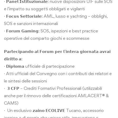
· 𝗣𝗮𝗻𝗲𝗹 𝗜𝘀𝘁𝗶𝘁𝘂𝘇𝗶𝗼𝗻𝗮𝗹𝗲: nuove disposizioni UIF sulle SOS
e l’impatto su soggetti obbligati e vigilanti
· 𝗙𝗼𝗰𝘂𝘀 𝗦𝗲𝘁𝘁𝗼𝗿𝗶𝗮𝗹𝗲: AML, lusso e yachting – obblighi,
SOS e sanzioni internazionali
· 𝗙𝗼𝗿𝘂𝗺 𝗚𝗮𝗺𝗶𝗻𝗴: SOS, ispezioni e best practice
operative del comparto giochi e scommesse
𝗣𝗮𝗿𝘁𝗲𝗰𝗶𝗽𝗮𝗻𝗱𝗼 𝗮𝗹 𝗙𝗼𝗿𝘂𝗺 𝗽𝗲𝗿 𝗹’𝗶𝗻𝘁𝗲𝗿𝗮 𝗴𝗶𝗼𝗿𝗻𝗮𝘁𝗮 𝗮𝘃𝗿𝗮𝗶
𝗱𝗶𝗿𝗶𝘁𝘁𝗼 𝗮:
· 𝗗𝗶𝗽𝗹𝗼𝗺𝗮 ufficiale di partecipazione
· Atti ufficiali del Convegno con i contributi dei relatori e
le sintesi delle sessioni
· 𝟯 𝗖𝗙𝗣 – Crediti Formativi Professionali (utilizzabili
anche per il rinnovo delle certificazioni
AMLACERT®
&
CAMS)
· Un esclusivo 𝘇𝗮𝗶𝗻𝗼 𝗘𝗖𝗢𝗟𝗜𝗩𝗘
Tucano
, accessorio
iconico e di pregio che unisce stile, innovazione e