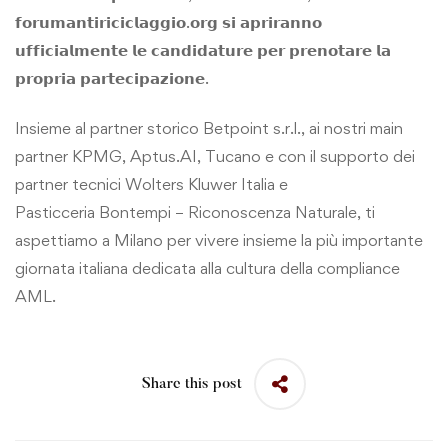
𝗳𝗼𝗿𝘂𝗺𝗮𝗻𝘁𝗶𝗿𝗶𝗰𝗶𝗰𝗹𝗮𝗴𝗴𝗶𝗼.𝗼𝗿𝗴 𝘀𝗶 𝗮𝗽𝗿𝗶𝗿𝗮𝗻𝗻𝗼
𝘂𝗳𝗳𝗶𝗰𝗶𝗮𝗹𝗺𝗲𝗻𝘁𝗲 𝗹𝗲 𝗰𝗮𝗻𝗱𝗶𝗱𝗮𝘁𝘂𝗿𝗲 𝗽𝗲𝗿 𝗽𝗿𝗲𝗻𝗼𝘁𝗮𝗿𝗲 𝗹𝗮
𝗽𝗿𝗼𝗽𝗿𝗶𝗮 𝗽𝗮𝗿𝘁𝗲𝗰𝗶𝗽𝗮𝘇𝗶𝗼𝗻𝗲.
Insieme al partner storico
Betpoint s.r.l.
, ai nostri main
partner
KPMG
,
Aptus.AI
,
Tucano
e con il supporto dei
partner tecnici
Wolters Kluwer Italia
e
Pasticceria
Bontempi – Riconoscenza Naturale
, ti
aspettiamo a Milano per vivere insieme la più importante
giornata italiana dedicata alla cultura della compliance
AML.
Share this post