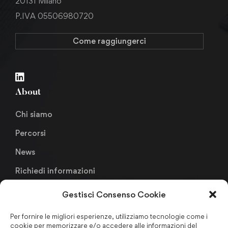
20131 Milano
P.IVA 05506980720
Come raggiungerci
About
Chi siamo
Percorsi
News
Richiedi informazioni
Gestisci Consenso Cookie
Links
Per fornire le migliori esperienze, utilizziamo tecnologie come i
cookie per memorizzare e/o accedere alle informazioni del
Metodologia Didattica