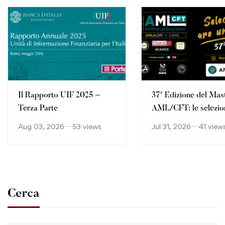
Il Rapporto UIF 2025 –
37ª Edizione del Mas
Terza Parte
AML/CFT: le selezio
continuano
Aug 03, 2026
53 views
Jul 31, 2026
41 view
Cerca