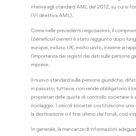
riferiva agli standard AML del 2012, su cui si fo
(VI direttiva AML).
Come nelle precedenti negoziazioni, il comprom
(
beneficial owner
) è stato raggiunto dopo lungh
europei, incluso UK, molto unito, insieme ai ra
l’importanza dei registri dei dati sulle persone giu
imprese.
Il nuovo standard sulle persone giuridiche, difatt
in passato; tuttavia, non rende obbligatorio il lo
proprietari delle quote di controllo societarie è 
riciclaggio. I veicoli societari costituiscono un
la destinazione o il fine ultimo dei fondi, così in
In generale, la mancanza di informazioni adeguate