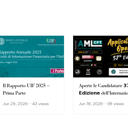
Il Rapporto UIF 2025 –
Aperte le Candidature 𝟯
Prima Parte
𝗘𝗱𝗶𝘇𝗶𝗼𝗻𝗲 dell’Internati
Executive Master
Jun 29, 2026
43 views
Jun 18, 2026
38 views
AML/CFT Diploma –
Including AMLACert an
CAMS