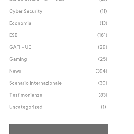
Cyber Security
(11)
Economia
(13)
ESB
(161)
GAFI – UE
(29)
Gaming
(25)
News
(394)
Scenario Internazionale
(30)
Testimonianze
(83)
Uncategorized
(1)