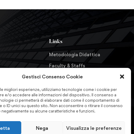
Links
Metodologia Didattica
Faculty & Staffs
Gestisci Consenso Cookie
Formazione finanziata
formazioni
Certificazioni & Associazioni
 le migliori esperienze, utilizziamo tecnologie come i cookie per
e e/o accedere alle informazioni del dispositivo. Il consenso a
Forum Nazionale
nologie ci permetterà di elaborare dati come il comportamento di
 o ID unici su questo sito. Non acconsentire o ritirare il consenso
Antiriciclaggio
e negativamente su alcune caratteristiche e funzioni.
etta
Nega
Visualizza le preferenze