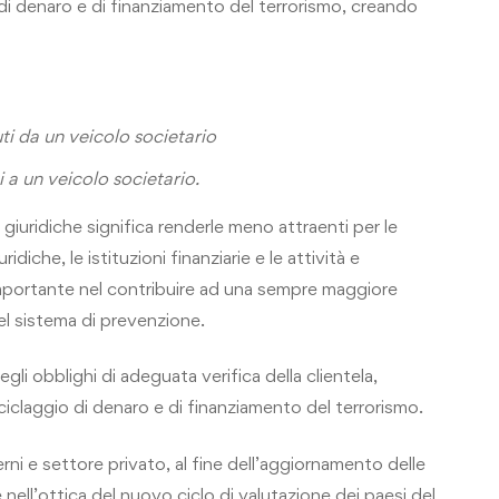
io di denaro e di finanziamento del terrorismo, creando
ti da un veicolo societario
i a un veicolo societario.
 giuridiche significa renderle meno attraenti per le
idiche, le istituzioni finanziarie e le attività e
importante nel contribuire ad una sempre maggiore
l sistema di prevenzione.
gli obblighi di adeguata verifica della clientela,
i riciclaggio di denaro e di finanziamento del terrorismo.
ni e settore privato, al fine dell’aggiornamento delle
 nell’ottica del nuovo ciclo di valutazione dei paesi del