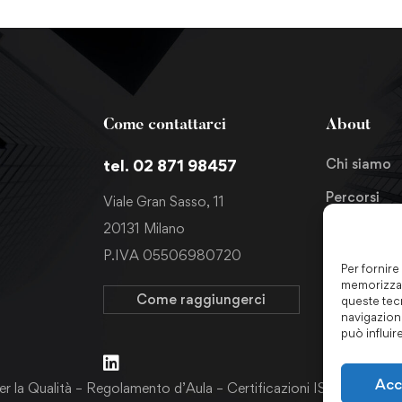
Come contattarci
About
Chi siamo
tel. 02 871 98457
Percorsi
Viale Gran Sasso, 11
20131 Milano
News
P.IVA 05506980720
Richiedi in
Per fornire
memorizzar
Come raggiungerci
queste tec
navigazione
può influir
Acc
er la Qualità
–
Regolamento d’Aula
–
Certificazioni ISO