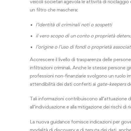
veicoli societari agevola le attività di riciclagg
un filtro che maschera:
l’identità di criminali noti o sospetti
il vero scopo di un conto o proprietà detenu
l’origine o l’uso di fondi o proprietà associat
Accrescere il livello di trasparenza delle persone
infiltrazioni criminali. Anche le stesse persone giur
professioni non-finanziarie svolgono un ruolo 
attendibilità dei dati conferiti ai
gate-keepers
de
Tali informazioni contribuiscono all’attuazione de
all’individuazione e alla mitigazione dei rischi d
La nuova guidance fornisce indicazioni per gover
modalità di discovery e di tenuta dei dati, anche