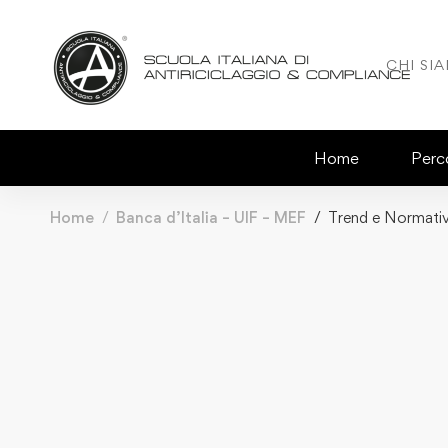
CHI SI
Home
Perco
Home
Banca d’Italia – UIF – MEF
Trend e Normativ