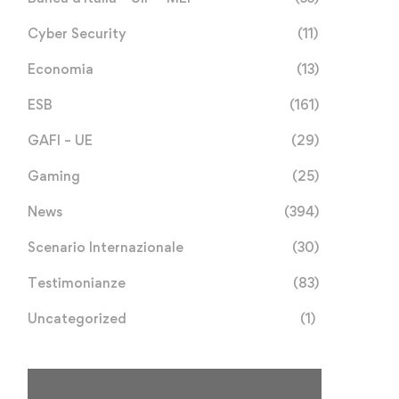
Cyber Security
(11)
Economia
(13)
ESB
(161)
GAFI – UE
(29)
Gaming
(25)
News
(394)
Scenario Internazionale
(30)
Testimonianze
(83)
Uncategorized
(1)